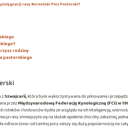
pielęgnacji rasy Berneński Pies Pasterski?
skiego
skiego?
arzysz rodziny
a pasterskiego
erski
 z
Szwajcarii,
która była wykorzystywana do pilnowania i przepędz
nana przez
Międzynarodową Federację Kynologiczną (FCI) w 19
 rolników i hodowców bydła ze względu na ich inteligencję, wierność
lacja rasy zmniejszyła się na skutek epidemii choroby zakaźnej, jedn
a odtworzona i od tamtej pory cieszy się dużą popularnością na ca