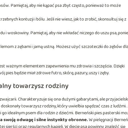
psów. Pamiętaj, aby nie kąpać psa zbyt często, ponieważ to może
ebnych kontuzji i bólu. Jeśli nie wiesz, jak to zrobić, skonsultuj się z
rudu i woskowiny. Pamiętaj, aby nie wkładać niczego do uszu psa, pon
oblemom z zębami i jamą ustną. Możesz użyć szczoteczki do zębów dl
jest ważnym elementem zapewnienia mu zdrowia i szczęścia. Dzięki
pies będzie miał zdrowe futro, skórę, pazury, uszy i zęby.
ealny towarzysz rodziny
wajcarii. Charakteryzuje się ona dużymi gabarytami, ale przyjacielsk
doskonały towarzysz rodziny, który uwielbia spędzać czas z ludźmi. 
ni go idealnym psem dla rodzin z dziećmi. Berneński pies pasterski m
 swoją odwagę i silne instynkty obronne.
W pielęgnacji Berneń
j sierści oraz regularnych kąpieli. W diecie psa powinny znaleźć się