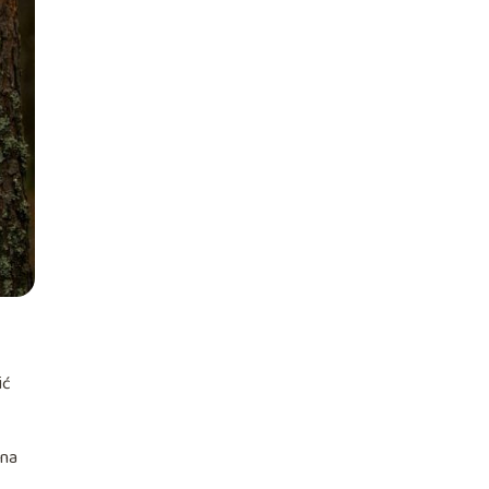
ić
 na