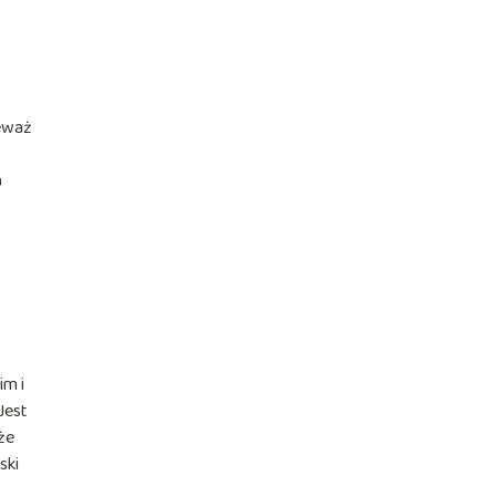
ieważ
a
im i
Jest
oże
ski