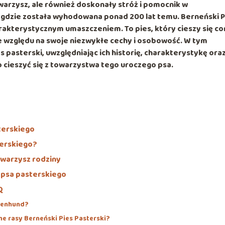
owarzysz, ale również doskonały stróż i pomocnik w
, gdzie została wyhodowana ponad 200 lat temu. Berneński P
arakterystycznym umaszczeniem. To pies, który cieszy się co
ze względu na swoje niezwykłe cechy i osobowość. W tym
 pasterski, uwzględniając ich historię, charakterystykę ora
o cieszyć się z towarzystwa tego uroczego psa.
terskiego
terskiego?
owarzysz rodziny
psa pasterskiego
Q
nenhund?
ne rasy Berneński Pies Pasterski?