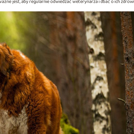
ażne jest, aby regularnie odwiedzać weterynarza i dbać o ich zdrowi