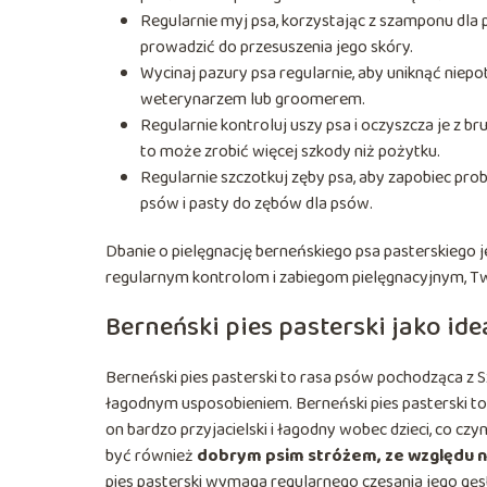
Regularnie myj psa, korzystając z szamponu dla 
prowadzić do przesuszenia jego skóry.
Wycinaj pazury psa regularnie, aby uniknąć niepotrz
weterynarzem lub groomerem.
Regularnie kontroluj uszy psa i oczyszcza je z b
to może zrobić więcej szkody niż pożytku.
Regularnie szczotkuj zęby psa, aby zapobiec pr
psów i pasty do zębów dla psów.
Dbanie o pielęgnację berneńskiego psa pasterskiego 
regularnym kontrolom i zabiegom pielęgnacyjnym, Twój 
Berneński pies pasterski jako id
Berneński pies pasterski to rasa psów pochodząca z Sz
łagodnym usposobieniem. Berneński pies pasterski to 
on bardzo przyjacielski i łagodny wobec dzieci, co czy
być również
dobrym psim stróżem, ze względu na
pies pasterski wymaga regularnego czesania jego gęste