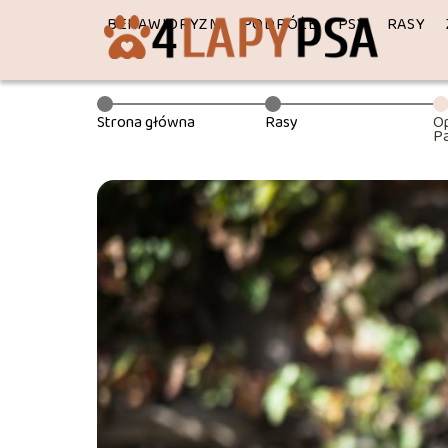
BEHAWIORYZM
PODRÓŻE
PSY
RASY
Strona główna
Rasy
Op
Pa
ch