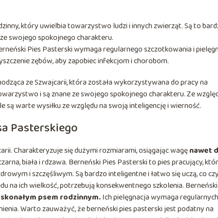
zinny, który uwielbia towarzystwo ludzi i innych zwierząt. Są to bar
ne ze swojego spokojnego charakteru.
Berneński Pies Pasterski wymaga regularnego szczotkowania i pielęgn
zyszczenie zębów, aby zapobiec infekcjom i chorobom.
chodząca ze Szwajcarii, która została wykorzystywana do pracy na
 towarzystwo i są znane ze swojego spokojnego charakteru. Ze wzglę
le są warte wysiłku ze względu na swoją inteligencję i wierność.
sa Pasterskiego
arii. Charakteryzuje się dużymi rozmiarami, osiągając wagę
nawet 
zarna, biała i rdzawa. Berneński Pies Pasterski to pies pracujący, któ
rowym i szczęśliwym. Są bardzo inteligentne i łatwo się uczą, co czy
u na ich wielkość, potrzebują konsekwentnego szkolenia. Berneński
 doskonałym psem rodzinnym.
Ich pielęgnacja wymaga regularnyc
nienia. Warto zauważyć, że berneński pies pasterski jest podatny na