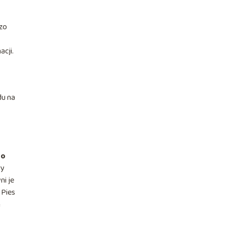
dzo
acji.
du na
do
ry
ni je
 Pies
h