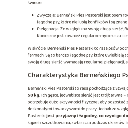
świecie.
Zwyczaje: Berneński Pies Pasterski jest psem rod
łagodne psy, które nie lubią konfliktów i są zna
Pielęgnacja: Ze względu na swoją długą sierść, 
Konieczne jest również regularne mycie uszu i c
W skrócie, Berneński Pies Pasterski to rasa psów po
farmach. Są to bardzo łagodne psy, które uwielbiają
swoją długą sierść wymagają regularnej pielęgnacji, a
Charakterystyka Berneńskiego P
Berneński Pies Pasterski to rasa pochodząca z Szwajc
50 kg.
Ich gęsta, jedwabista sierść jest trójbarwna – c
potrzebuje dużo aktywności fizycznej, aby pozostać zd
doskonałymi towarzyszami do pracy. Jednak ze względ
Pasterski
jest przyjazny i łagodny, co czyni go
kąpieli i szczotkowania, zwłaszcza podczas okresów li