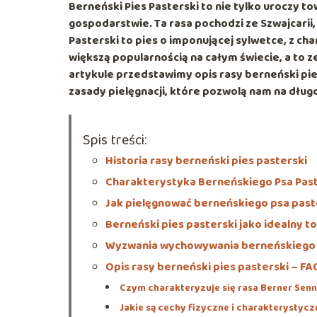
Berneński Pies Pasterski to nie tylko uroczy t
gospodarstwie. Ta rasa pochodzi ze Szwajcarii
Pasterski to pies o imponującej sylwetce, z ch
większą popularnością na całym świecie, a to 
artykule przedstawimy opis rasy berneński pies
zasady pielęgnacji, które pozwolą nam na dług
Spis treści:
Historia rasy berneński pies pasterski
Charakterystyka Berneńskiego Psa Pas
Jak pielęgnować berneńskiego psa pas
Berneński pies pasterski jako idealny t
Wyzwania wychowywania berneńskiego 
Opis rasy berneński pies pasterski – FA
Czym charakteryzuje się rasa Berner Sen
Jakie są cechy fizyczne i charakterystycz