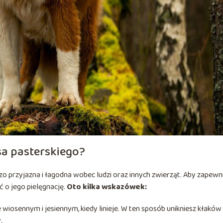
sa pasterskiego?
dzo przyjazna i łagodna wobec ludzi oraz innych zwierząt. Aby zapewn
ć o jego pielęgnację.
Oto kilka wskazówek:
e wiosennym i jesiennym, kiedy linieje. W ten sposób unikniesz kłaków
.