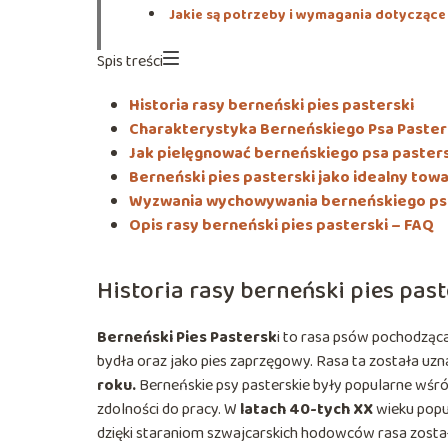
Jakie są potrzeby i wymagania dotyczące 
Spis treści
Historia rasy berneński pies pasterski
Charakterystyka Berneńskiego Psa Paster
Jak pielęgnować berneńskiego psa paster
Berneński pies pasterski jako idealny tow
Wyzwania wychowywania berneńskiego ps
Opis rasy berneński pies pasterski – FAQ
Historia rasy berneński pies past
Berneński Pies Pastersk
i to rasa psów pochodząca
bydła oraz jako pies zaprzęgowy. Rasa ta została uz
roku.
Berneńskie psy pasterskie były popularne wśród
zdolności do pracy. W
latach 40-tych XX
wieku popu
dzięki staraniom szwajcarskich hodowców rasa został