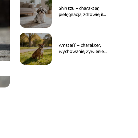
Shih tzu – charakter,
pielęgnacja, zdrowie, ile
żyje
Amstaff – charakter,
wychowanie, żywienie,
ile żyje