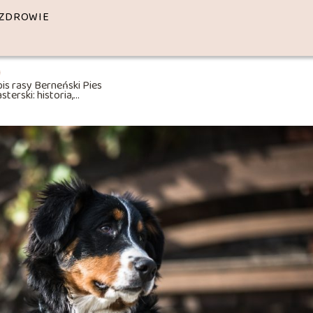
ZDROWIE
is rasy Berneński Pies
sterski: historia,
arakterystyka, pielęgnacja