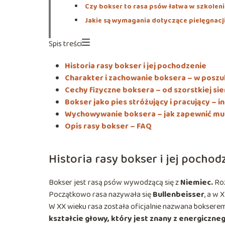
Czy bokser to rasa psów łatwa w szkolen
Jakie są wymagania dotyczące pielęgnacj
Spis treści
Historia rasy bokser i jej pochodzenie
Charakter i zachowanie boksera – w poszu
Cechy fizyczne boksera – od szorstkiej si
Bokser jako pies stróżujący i pracujący – i
Wychowywanie boksera – jak zapewnić mu s
Opis rasy bokser – FAQ
Historia rasy bokser i jej pochod
Bokser jest rasą psów wywodzącą się z
Niemiec.
Roz
Początkowo rasa nazywała się
Bullenbeisser
, a w
W XX wieku rasa została oficjalnie nazwana boksere
kształcie głowy, który jest znany z energiczne