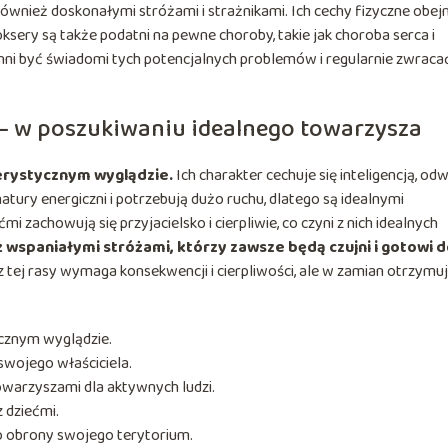
ą również doskonałymi stróżami i strażnikami. Ich cechy fizyczne obe
oksery są także podatni na pewne choroby, takie jak choroba serca i
ni być świadomi tych potencjalnych problemów i regularnie zwraca
 – w poszukiwaniu idealnego towarzysza
terystycznym wyglądzie.
Ich charakter cechuje się inteligencją, odw
atury energiczni i potrzebują dużo ruchu, dlatego są idealnymi
i zachowują się przyjacielsko i cierpliwie, co czyni z nich idealnych
 wspaniałymi stróżami, którzy zawsze będą czujni i gotowi 
tej rasy wymaga konsekwencji i cierpliwości, ale w zamian otrzym
ycznym wyglądzie.
 swojego właściciela.
owarzyszami dla aktywnych ludzi.
z dziećmi.
o obrony swojego terytorium.