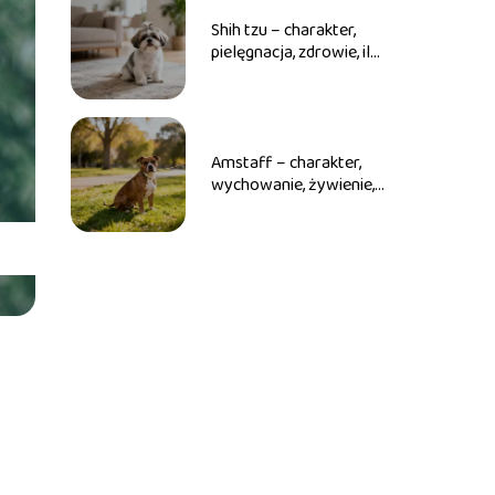
Shih tzu – charakter,
pielęgnacja, zdrowie, ile
żyje
Amstaff – charakter,
wychowanie, żywienie,
ile żyje