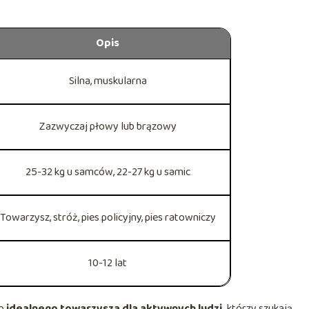
Opis
Silna, muskularna
Zazwyczaj płowy lub brązowy
25-32 kg u samców, 22-27 kg u samic
Towarzysz, stróż, pies policyjny, pies ratowniczy
10-12 lat
o
idealnego towarzysza dla aktywnych ludzi,
którzy szukają