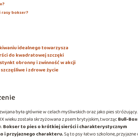
iu?
i rasy bokser?
kiwaniu idealnego towarzysza
erści do kwadratowej szczęki
nstynkt obronny i zwinność w akcji
zczęśliwe i zdrowe życie
zenie
wijana była głównie w celach myśliwskich oraz jako pies stróżujący.
 XIX wieku została skrzyżowana z psem brytyjskim, tworząc
Bull-Box
m.
Bokser to pies o krótkiej sierści i charakterystycznym
go i przyjaznego charakteru.
Są to psy łatwo szkolone, przyjazne 