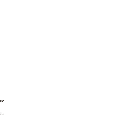
er
.
dla