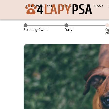
BEHAWIORYZM
PODRÓŻE
PSY
RASY
Strona główna
Rasy
Op
ch
z