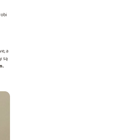
robi
we, a
zy są
m.