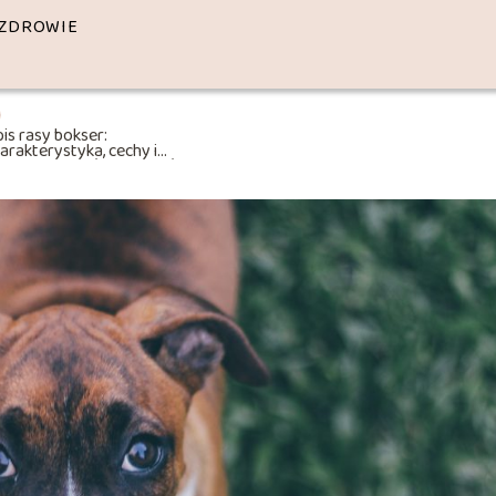
ZDROWIE
is rasy bokser:
arakterystyka, cechy i
achowanie psów bokserów