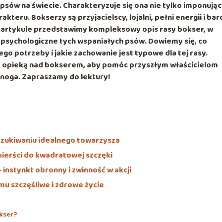
 psów na świecie. Charakteryzuje się ona nie tylko imponują
teru. Bokserzy są przyjacielscy, lojalni, pełni energii i ba
ym artykule przedstawimy kompleksowy opis rasy bokser, w
 psychologiczne tych wspaniałych psów. Dowiemy się, co
ego potrzeby i jakie zachowanie jest typowe dla tej rasy.
 opieką nad bokserem, aby pomóc przyszłym właścicielom
onoga. Zapraszamy do lektury!
szukiwaniu idealnego towarzysza
sierści do kwadratowej szczęki
– instynkt obronny i zwinność w akcji
u szczęśliwe i zdrowe życie
okser?