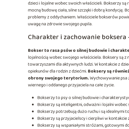
dzieci i lojalne wobec swoich właścicieli. Bokserzy s
mocną budowę ciała, silne szczęki i dobrą kondycję. B
problemy z oddychaniem. Właściciele bokserów powin
uwagę na zdrowie swojego pupila.
Charakter i zachowanie boksera
Bokser to rasa psów o silnej budowie i charak
lojalnością wobec swojego właściciela. Boksery są z n
towarzyszami dla aktywnych ludzi. W kontakcie z dziećm
opiekunów dla rodzin z dziećmi.
Boksery są również
obrony swojego terytorium.
Wychowywanie psa z 
wiernego i oddanego przyjaciela na całe życie.
Bokserzy to psy o silnej budowie i charakteryst
Bokserzy są inteligentni, odważni i lojalni wobec
Bokserzy potrzebują dużo ruchu i są idealnymi t
Bokserzy są przyjacielscy i cierpliwi w kontakcie 
Bokserzy są wspaniałymi stróżami, gotowymi d