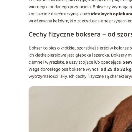
wiernego i oddanego przyjaciela. Bokserzy wymagają o
kontakcie z dziećmi czynią z nich i
dealnych opiekunó
wrażenie na każdym, kto zdecyduje się na przygarnię
Cechy fizyczne boksera – od szor
Bokser to pies o krótkiej, szorstkiej sierści w kolor
ich klatka piersiowa jest głęboka i szeroka. Boksery maj
ciemne i wyraziste, a uszy stojące lub opadające.
Samc
Waga dorosłego psa boksera wynosi
od 25 do 32 kg
wytrzymałości i siły. Ich cechy fizyczne są charaktery