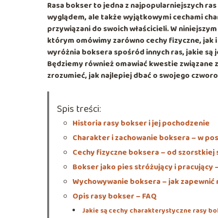
Rasa bokser to jedna z najpopularniejszych ras
wyglądem, ale także wyjątkowymi cechami charak
przywiązani do swoich właścicieli. W niniejsz
którym omówimy zarówno cechy fizyczne, jak i
wyróżnia boksera spośród innych ras, jakie są j
Będziemy również omawiać kwestie związane z
zrozumieć, jak najlepiej dbać o swojego czwor
Spis treści:
Historia rasy bokser i jej pochodzenie
Charakter i zachowanie boksera – w po
Cechy fizyczne boksera – od szorstkiej 
Bokser jako pies stróżujący i pracujący 
Wychowywanie boksera – jak zapewnić m
Opis rasy bokser – FAQ
Jakie są cechy charakterystyczne rasy b