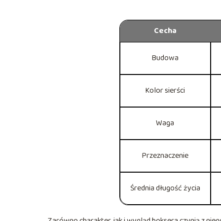
Cecha
Budowa
Kolor sierści
Waga
Przeznaczenie
Średnia długość życia
Zarówno charakter, jak i wygląd boksera czynią z nieg