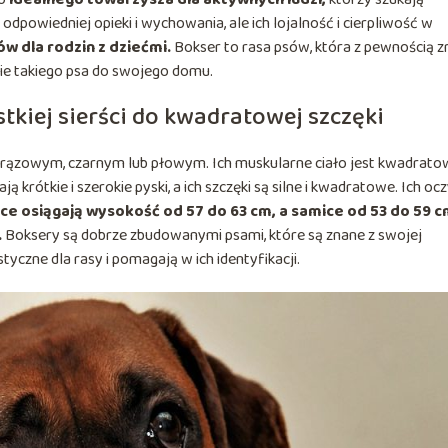
dpowiedniej opieki i wychowania, ale ich lojalność i cierpliwość w
w dla rodzin z dziećmi.
Bokser to rasa psów, która z pewnością z
cie takiego psa do swojego domu.
stkiej sierści do kwadratowej szczęki
ze brązowym, czarnym lub płowym. Ich muskularne ciało jest kwadrato
ą krótkie i szerokie pyski, a ich szczęki są silne i kwadratowe. Ich oc
e osiągają wysokość od 57 do 63 cm, a samice od 53 do 59 c
.
Boksery są dobrze zbudowanymi psami, które są znane z swojej
styczne dla rasy i pomagają w ich identyfikacji.